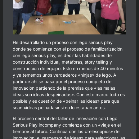
He desarrollado un proceso con lego serious play
donde se comienza con el proceso de familizarización
con lego serious play, es decir las habilidades de
construcción individual, metáforas, story telling y
construcción de equipo. Esto en menos de 40 minutos
y ya tememos unos verdaderos «ninjas» de lego. A
partir de ahí se pasa por el proceso completo de
innovación partiendo de la premisa que «las malas
ideas son ideas despeinadas». Con este marco todo es
posible y es cuestión de «peinar las ideas» para que
sean «ideas peinadas» si no lo estaban antes.
El proceso central del taller de innovación con Lego
Serious Play incompany comienza con un «viaje en el
tiempo» al futuro. Continúa con los «Telescopios» de
innovación, el «ascensor de ideas» para seleccionar las