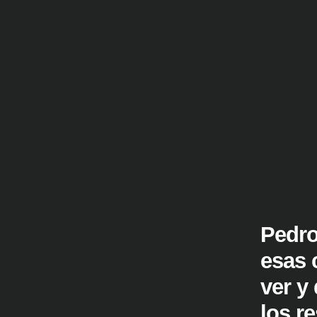
Pedro
esas 
ver y
los re