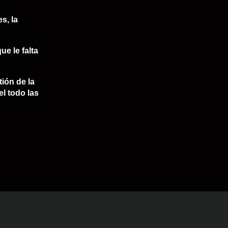
s, la
e le falta
tión de la
l todo las