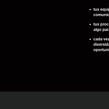
tus equi
comunica
tus proc
algo par
cada
vez
diversid
oportuni