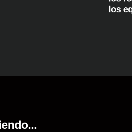
los e
iendo...