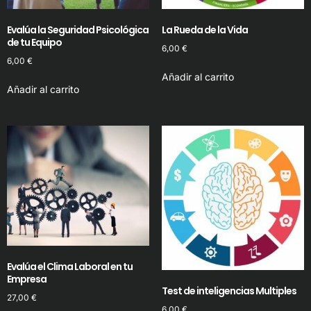
Evalúa la Seguridad Psicológica
La Rueda de la Vida
de tu Equipo
6,00
€
6,00
€
Añadir al carrito
Añadir al carrito
Evalúa el Clima Laboral en tu
Empresa
Test de inteligencias Multiples
27,00
€
6,00
€